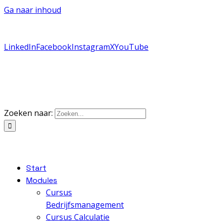
Ga naar inhoud
085-0077773
of
stel een vraag via Whatsapp
|
info@vakdiplomanodig.nl
LinkedIn
Facebook
Instagram
X
YouTube
Zoeken naar:
Start
Modules
Cursus
Bedrijfsmanagement
Cursus Calculatie