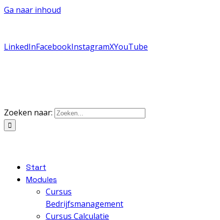
Ga naar inhoud
085-0077773
of
stel een vraag via Whatsapp
|
info@vakdiplomanodig.nl
LinkedIn
Facebook
Instagram
X
YouTube
Zoeken naar:
Start
Modules
Cursus
Bedrijfsmanagement
Cursus Calculatie